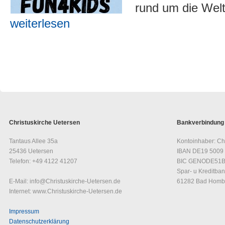
rund um die Welt
weiterlesen
Christuskirche Uetersen
Bankverbindung
Tantaus Allee 35a
Kontoinhaber: Ch
25436 Uetersen
IBAN DE19 5009 
Telefon: +49 4122 41207
BIC GENODE51
Spar- u Kreditban
E-Mail: info@Christuskirche-Uetersen.de
61282 Bad Homb
Internet: www.Christuskirche-Uetersen.de
Impressum
Datenschutzerklärung