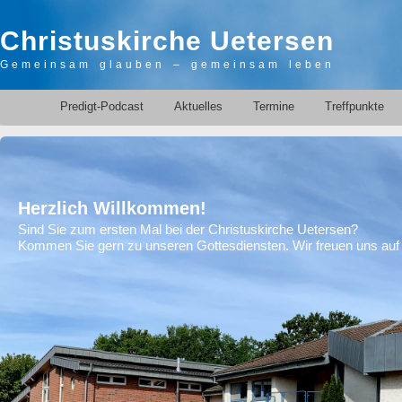
Christuskirche Uetersen
Gemeinsam glauben – gemeinsam leben
Predigt-Podcast
Aktuelles
Termine
Treffpunkte
Herzlich Willkommen!
Sind Sie zum ersten Mal bei der Christuskirche Uetersen?
Kommen Sie gern zu unseren Gottesdiensten. Wir freuen uns auf 