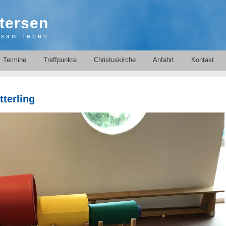
tersen
nsam leben
Termine
Treffpunkte
Christuskirche
Anfahrt
Kontakt
terling