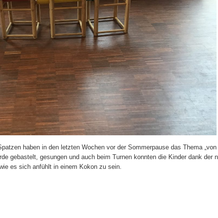
Spatzen haben in den letzten Wochen vor der Sommerpause das Thema „von 
rde gebastelt, gesungen und auch beim Turnen konnten die Kinder dank der 
wie es sich anfühlt in einem Kokon zu sein.