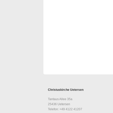
Christuskirche Uetersen
Tantaus Allee 35a
25436 Uetersen
Telefon: +49 4122 41207