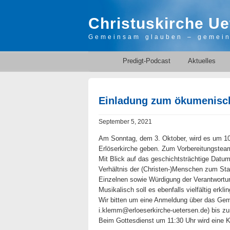
Christuskirche Ue
Gemeinsam glauben – gemei
Predigt-Podcast
Aktuelles
Einladung zum ökumenisch
September 5, 2021
Am Sonntag, dem 3. Oktober, wird es um 10
Erlöserkirche geben. Zum Vorbereitungsteam
Mit Blick auf das geschichtsträchtige Datu
Verhältnis der (Christen-)Menschen zum Sta
Einzelnen sowie Würdigung der Verantwortu
Musikalisch soll es ebenfalls vielfältig erkl
Wir bitten um eine Anmeldung über das Geme
i.klemm@erloeserkirche-uetersen.de) bis z
Beim Gottesdienst um 11:30 Uhr wird eine 