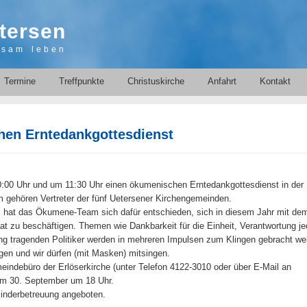
tersen
nsam leben
Termine
Treffpunkte
Christuskirche
Anfahrt
Kontakt
en Erntedankgottesdienst
:00 Uhr und um 11:30 Uhr einen ökumenischen Erntedankgottesdienst in der
 gehören Vertreter der fünf Uetersener Kirchengemeinden.
m hat das Ökumene-Team sich dafür entschieden, sich in diesem Jahr mit de
at zu beschäftigen. Themen wie Dankbarkeit für die Einheit, Verantwortung j
ng tragenden Politiker werden in mehreren Impulsen zum Klingen gebracht we
ingen und wir dürfen (mit Masken) mitsingen.
indebüro der Erlöserkirche (unter Telefon 4122-3010 oder über E-Mail an
um 30. September um 18 Uhr.
Kinderbetreuung angeboten.