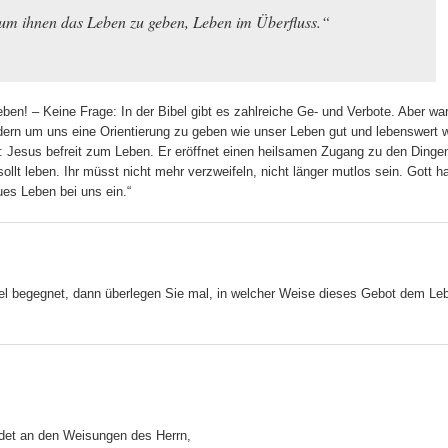
um ihnen das Leben zu geben, Leben im Überfluss.“
eben! – Keine Frage: In der Bibel gibt es zahlreiche Ge- und Verbote. Aber w
rn um uns eine Orientierung zu geben wie unser Leben gut und lebenswert w
 Jesus befreit zum Leben. Er eröffnet einen heilsamen Zugang zu den Dingen
ollt leben. Ihr müsst nicht mehr verzweifeln, nicht länger mutlos sein. Gott h
es Leben bei uns ein.“
el begegnet, dann überlegen Sie mal, in welcher Weise dieses Gebot dem Le
indet an den Weisungen des Herrn,