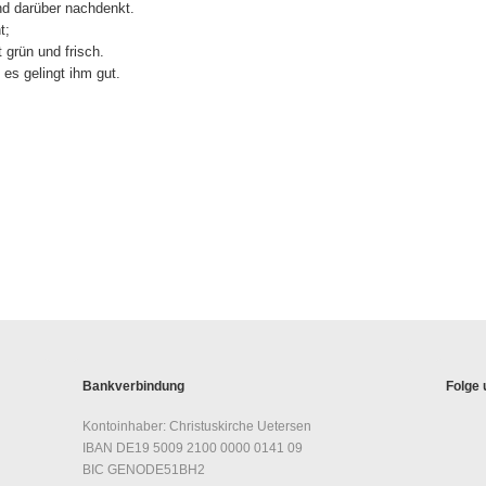
nd darüber nachdenkt.
t;
t grün und frisch.
es gelingt ihm gut.
Bankverbindung
Folge 
Kontoinhaber: Christuskirche Uetersen
IBAN DE19 5009 2100 0000 0141 09
BIC GENODE51BH2